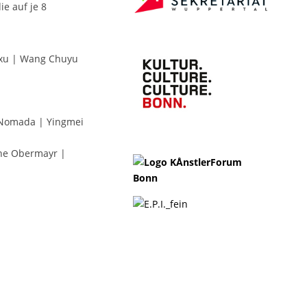
e auf je 8
gxu | Wang Chuyu
a Nomada | Yingmei
ane Obermayr |